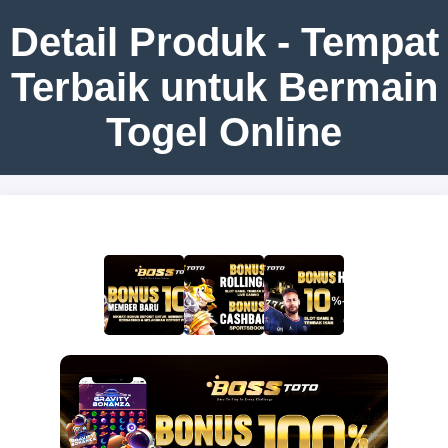
Detail Produk - Tempat
Terbaik untuk Bermain
Togel Online