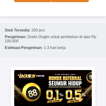
Stok Tersedia:
200 pcs
Pengiriman:
Gratis Ongkir untuk pembelian di atas Rp
100.000
Estimasi Pengiriman:
1-3 hari kerja